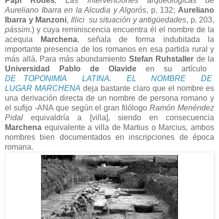
Papí Rodes
, Las intervenciones arqueológicas de
Aureliano Ibarra en la Alcudia y Algorós
, p. 132;
Aureliano
Ibarra y Manzoni
,
Illici su situación y antigüedades
, p. 203,
pássim
.) y cuya reminiscencia encuentra él el nombre de la
acequia
Marchena
, señala de forma indubitada la
importante presencia de los romanos en esa partida rural y
más allá. Para más abundamiento
Stefan Ruhstaller
de la
Universidad Pablo de Olavide
en su artículo
DE TOPONIMIA LATINA. EL NOMBRE DE
LUGAR MARCHENA
deja bastante claro que el nombre es
una derivación directa de un nombre de persona romano y
el sufijo -ANA que según el gran filólogo
Ramón Menéndez
Pidal
equivaldría a [villa], siendo en consecuencia
Marchena
equivalente a villa de Martius o Marcius, ambos
nombres bien documentados en inscripciones de época
romana.