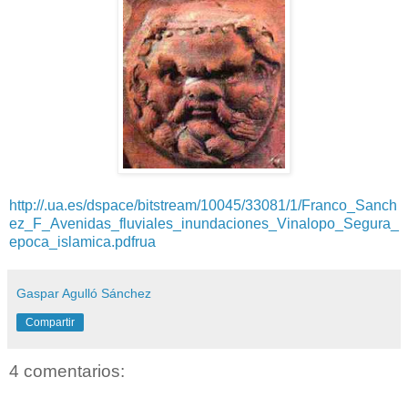
http://
.ua.es/dspace/bitstream/10045/33081/1/Franco_Sanch
ez_F_Avenidas_fluviales_inundaciones_Vinalopo_Segura_
epoca_islamica.pdf
rua
Gaspar Agulló Sánchez
Compartir
4 comentarios: