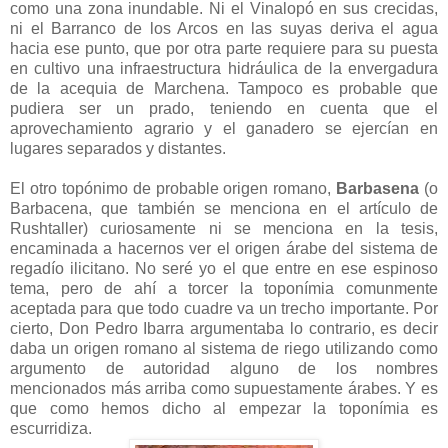
como una zona inundable. Ni el Vinalopó en sus crecidas,
ni el Barranco de los Arcos en las suyas deriva el agua
hacia ese punto, que por otra parte requiere para su puesta
en cultivo una infraestructura hidráulica de la envergadura
de la acequia de Marchena. Tampoco es probable que
pudiera ser un prado, teniendo en cuenta que el
aprovechamiento agrario y el ganadero se ejercían en
lugares separados y distantes.
El otro topónimo de probable origen romano,
Barbasena
(o
Barbacena, que también se menciona en el artículo de
Rushtaller) curiosamente ni se menciona en la tesis,
encaminada a hacernos ver el origen árabe del sistema de
regadío ilicitano. No seré yo el que entre en ese espinoso
tema, pero de ahí a torcer la toponímia comunmente
aceptada para que todo cuadre va un trecho importante. Por
cierto, Don Pedro Ibarra argumentaba lo contrario, es decir
daba un origen romano al sistema de riego utilizando como
argumento de autoridad alguno de los nombres
mencionados más arriba como supuestamente árabes. Y es
que como hemos dicho al empezar la toponímia es
escurridiza.