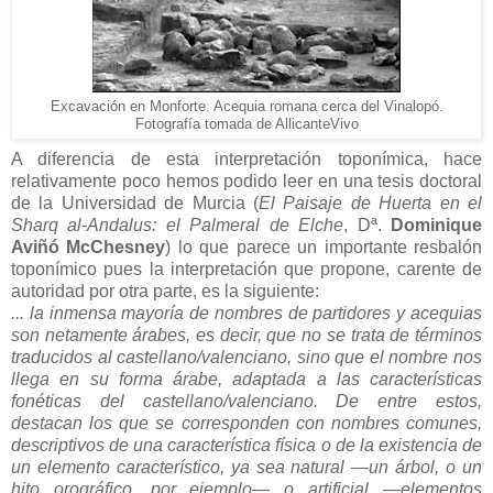
Excavación en Monforte. Acequia romana cerca del Vinalopó.
Fotografía tomada de AllicanteVivo
A diferencia de esta interpretación toponímica, hace
relativamente poco hemos podido leer en una tesis doctoral
de la Universidad de Murcia (
El Paisaje de Huerta en el
Sharq al-Andalus: el Palmeral de Elche
, Dª.
Dominique
Aviñó McChesney
) lo que parece un importante resbalón
toponímico pues la interpretación que propone, carente de
autoridad por otra parte, es la siguiente:
... la inmensa mayoría de nombres de partidores y acequias
son netamente árabes, es decir, que no se trata de términos
traducidos al castellano/valenciano, sino que el nombre nos
llega en su forma árabe, adaptada a las características
fonéticas del castellano/valenciano. De entre estos,
destacan los que se corresponden con nombres comunes,
descriptivos de una característica física o de la existencia de
un elemento característico, ya sea natural ―un árbol, o un
hito orográfico, por ejemplo― o artificial ―elementos