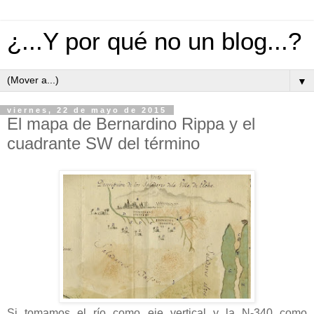
¿...Y por qué no un blog...?
▼
viernes, 22 de mayo de 2015
El mapa de Bernardino Rippa y el
cuadrante SW del término
Si tomamos el río como eje vertical y la N-340 como