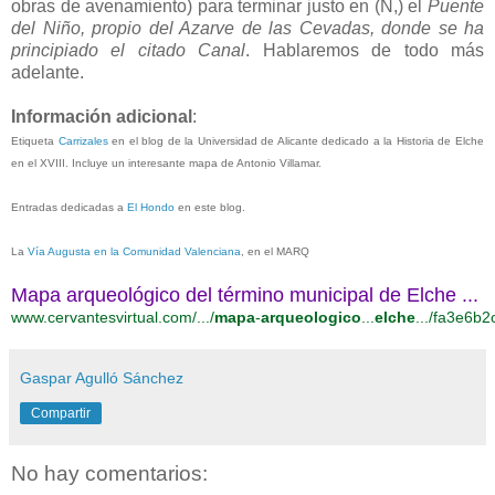
obras de avenamiento) para terminar justo en (N,) el
Puente
del Niño, propio del Azarve de las Cevadas, donde se ha
principiado el citado Canal
. Hablaremos de todo más
adelante.
Información adicional
:
Etiqueta
Carrizales
en el blog de la Universidad de Alicante dedicado a la Historia de Elche
en el XVIII. Incluye un interesante mapa de Antonio Villamar.
Entradas dedicadas a
El Hondo
en este blog.
La
Vía Augusta en la Comunidad Valenciana
, en el MARQ
Mapa arqueológico del término municipal de Elche ...
www.cervantesvirtual.com/.../
mapa
-
arqueologico
...
elche
.../fa3e6b2c
Gaspar Agulló Sánchez
Compartir
No hay comentarios: