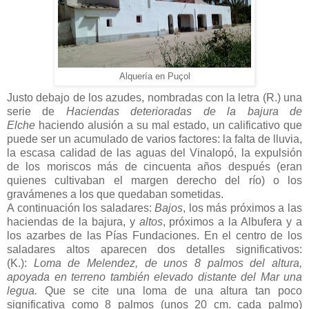
Alquería en Puçol
Justo debajo de los azudes, nombradas con la letra (R.) una
serie de
Haciendas deterioradas de la bajura de
Elche
haciendo alusión a su mal estado, un calificativo que
puede ser un acumulado de varios factores: la falta de lluvia,
la escasa calidad de las aguas del Vinalopó, la expulsión
de los moriscos
más de cincuenta años después (eran
quienes cultivaban el margen derecho del río)
o los
gravámenes a los que quedaban sometidas.
A continuación los saladares:
Bajos
, los más próximos a las
haciendas de la bajura, y
altos
, próximos a la Albufera y a
los azarbes de las Pías Fundaciones. En el centro de los
saladares altos aparecen dos detalles significativos:
(K.):
Loma de Melendez, de unos 8 palmos del altura,
apoyada en terreno también elevado distante del Mar una
legua.
Que se cite una loma de una altura tan poco
significativa como 8 palmos (unos 20 cm. cada palmo)