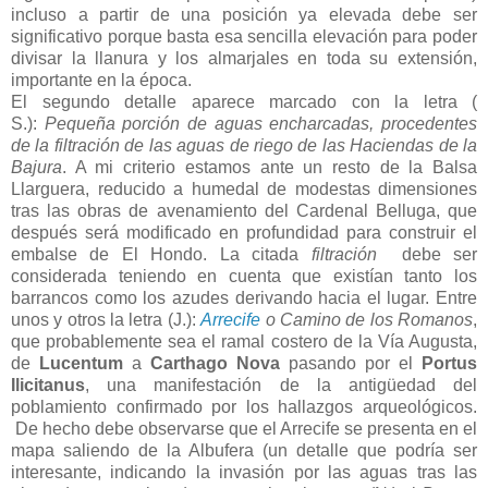
incluso a partir de una posición ya elevada debe ser
significativo porque basta esa sencilla elevación para poder
divisar la llanura y los almarjales en toda su extensión,
importante en la época.
El segundo detalle aparece marcado con la letra (
S.):
Pequeña porción de aguas encharcadas, procedentes
de la filtración de las aguas de riego de las Haciendas de la
Bajura
. A mi criterio estamos ante un resto de la Balsa
Llarguera, reducido a humedal de modestas dimensiones
tras las obras de avenamiento del Cardenal Belluga, que
después será modificado en profundidad para construir el
embalse de El Hondo. La citada
filtración
debe ser
considerada teniendo en cuenta que existían tanto los
barrancos como los azudes derivando hacia el lugar. Entre
unos y otros la letra (J.):
Arrecife
o Camino de los Romanos
,
que probablemente sea el ramal costero de la Vía Augusta,
de
Lucentum
a
Carthago Nova
pasando por el
Portus
Ilicitanus
, una manifestación de la antigüedad del
poblamiento confirmado por los hallazgos arqueológicos.
De hecho debe observarse que el Arrecife
se presenta en el
mapa saliendo de la Albufera (un detalle que podría ser
interesante, indicando la invasión por las aguas tras las