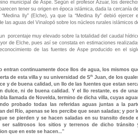
rmino municipal de Aspe. Según el profesor Azuar, los derecho
parecen tener su origen en época islámica, dada la cercanía de
Medina Ily” (Elche), ya que la “Medina Ily” debió ejercer e
e las aguas del Vinalopó sobre los núcleos rurales islámicos d
n porcentaje muy elevado sobre la totalidad del caudal hídric
yor de Elche, pues así se constata en estimaciones realizada
reconocimiento de las fuentes de Aspe producido en el sigl
no entran continuamente doce Ilos de agua, los mismos qu
n
erta de esta villa y su universidad de S
Juan, de los quale
lce y de buena calidad, un Ilo de las fuentes que estan serc
n dulce, ni de buena calidad. Y el Ilo restante, es de una
bla llamada de Novelda, termino de dicha villa, cuyas agua
ndo probado todas las referidas aguas juntas a la part
an del Río, apenas se les percibe que sean saladas; y por l
que se pierden y se hacen saladas en su transito desde e
 ser salitrosos los sitios y terrenos de dicho tránsito 
on que en este se hacen...”