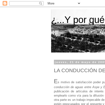
¿...Y por qué
jueves, 21 de mayo de 200
LA CONDUCCIÓN DE 
E
s motivo de satisfacción poder pu
conducción de aguas entre Aspe y E
publicación de artículos de interé
emplearlo como vía para
la difusió
otra parte es un trabajo impecable de
estén preocupados por el presente y 