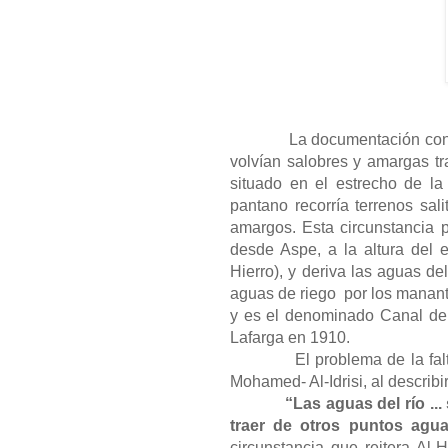
La documentación cons
volvían salobres y amargas tr
situado en el estrecho de la
pantano recorría terrenos sa
amargos. Esta circunstancia p
desde Aspe, a la altura del 
Hierro), y deriva las aguas de
aguas de riego
por los manant
y es el denominado Canal de 
Lafarga en 1910.
El problema de la fa
Mohamed- Al-Idrisi, al describir
“Las aguas del río ..
traer de otros puntos agua
circunstancia que reitera Al-