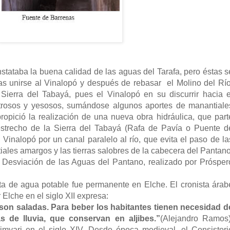
tataba la buena calidad de las aguas del Tarafa, pero éstas s
as unirse al Vinalopó y después de rebasar
el Molino del Río
 Sierra del Tabayá, pues el Vinalopó en su discurrir hacia e
litrosos y yesosos, sumándose algunos aportes de manantiale
ropició la realización de una nueva obra hidráulica, que part
estrecho de la Sierra del Tabayá (Rafa de Pavía o Puente d
l Vinalopó por un canal paralelo al río, que evita el paso de la
iales amargos y las tierras salobres de la cabecera del Pantano
Desviación de las Aguas del Pantano, realizado por Prósper
lta de agua potable fue permanente en Elche. El cronista árab
 Elche en el siglo XII expresa:
. son saladas. Para beber los habitantes tienen necesidad d
s de lluvia, que conservan en aljibes.”
(Alejandro Ramos)
Himyari en el siglo XIV. Desde época medieval, el Consistori