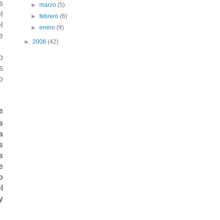
s
►
marzo
(5)
l
►
febrero
(6)
l
►
enero
(9)
e
►
2008
(42)
o
s
o
e
s
a
s
s
e
o
l
y