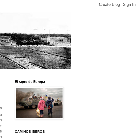
El rapto de Europa
a
a
n
r
ue
CAMINOS IBEROS
en