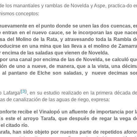
s manantiales y ramblas de Novelda y Aspe, practica-do e
 mismos conceptos:
 nuevamente en el punto donde se unen las dos cuencas, e
 entran en el nuevo cauce, se le incorporan las que nace
resa del Molino de la Rata, y atravesando toda la Rambla d
roducirse en una mina que las lleva a el molino de Zamarra
 encima de las saladas que vienen de Novelda.
 una canal por encima de las de Novelda, se calculó qu
ión de uno a nueve, de manera, que a la vista, una décim
n al pantano de Elche son saladas, y nueve decimas so
(
[3]
)
Lafarga
, en su estudio realizado en la primera década de
as de canalización de las aguas de riego, expresa:
te recibe el Vinalopó un afluente de importancia por l
s este el arroyo Tarafa, que después de regar la vega d
l citado río.
 han sido objeto por nuestra parte de repetidos aforo