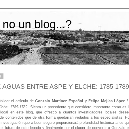
 no un blog...?
9
AGUAS ENTRE ASPE Y ELCHE: 1785-1789
blicar el artículo de
Gonzalo Martínez Español
y
Felipe Mejías López
L
lche: 1785-1789
. S
ienta un precedente que considero importante como es l
s local en este blog, que ofrezco a cuantos investigadores locales desee
n de contenidos que de otra forma quedarían vedados a los especialistas. Po
 investigación que a buen seguro proporcionará profundidad histórica a los q
el futuro de este legado y finalmente por el placer de convertir a Gonzalo 