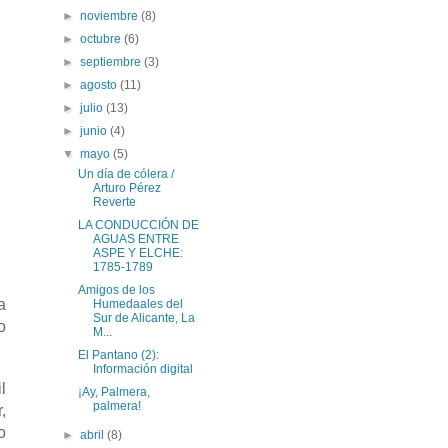
►
noviembre
(8)
►
octubre
(6)
►
septiembre
(3)
►
agosto
(11)
►
julio
(13)
►
junio
(4)
▼
mayo
(5)
Un día de cólera /
Arturo Pérez
Reverte
LA CONDUCCIÓN DE
AGUAS ENTRE
ASPE Y ELCHE:
1785-1789
Amigos de los
a
Humedaales del
Sur de Alicante, La
o
M...
El Pantano (2):
Información digital
l
¡Ay, Palmera,
palmera!
,
o
►
abril
(8)