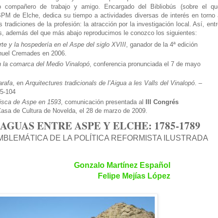
o compañero de trabajo y amigo. Encargado del Bibliobús (sobre el qu
BPM de Elche, dedica su tiempo a actividades diversas de interés en torno 
tradiciones de la profesión: la atracción por la investigación local. Así, ent
s, además del que más abajo reproducimos le conozco los siguientes:
te y la hospedería en el Aspe del siglo XVIII
, ganador de la 4ª edición
anuel Cremades en 2006.
n la comarca del Medio Vinalopó
, conferencia pronunciada el 7 de mayo
arafa
, en
Arquitectures tradicionals de l’Aigua a les Valls del Vinalopó
. –
85-104
isca de Aspe en 1593
, comunicación presentada al
III Congrés
asa de Cultura de Novelda, el 28 de marzo de 2009.
AGUAS ENTRE ASPE Y ELCHE: 1785-1789
BLEMÁTICA DE LA POLÍTICA REFORMISTA ILUSTRADA
Gonzalo Martínez Español
Felipe Mejías López