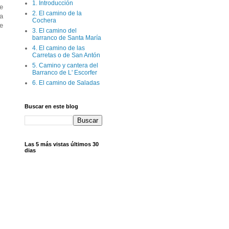
1. Introducción
e
2. El camino de la
a
Cochera
re
3. El camino del
barranco de Santa María
4. El camino de las
Carretas o de San Antón
5. Camino y cantera del
Barranco de L' Escorfer
6. El camino de Saladas
Buscar en este blog
Las 5 más vistas últimos 30
dias