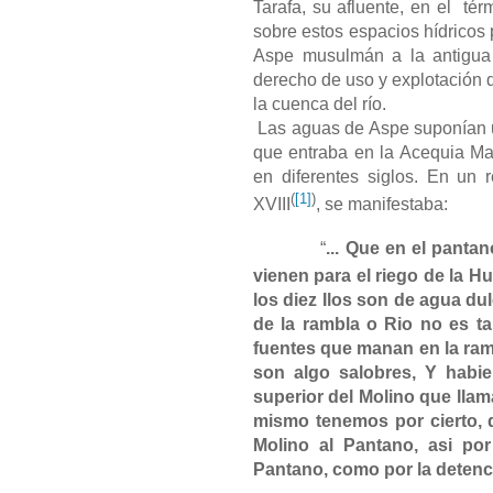
Tarafa, su afluente, en el té
sobre estos espacios hídricos 
Aspe musulmán a la antigua “
derecho de uso y explotación d
la cuenca del río.
Las aguas de Aspe suponían u
que entraba en la Acequia Ma
en diferentes siglos. En un 
(
[1]
)
XVIII
, se manifestaba:
“
... Que en el panta
vienen para el riego de la Hu
los diez Ilos son de agua du
de la rambla o Rio no es ta
fuentes que manan en la ram
son algo salobres, Y habie
superior del Molino que llam
mismo tenemos por cierto, 
Molino al Pantano, asi por
Pantano, como por la detenci