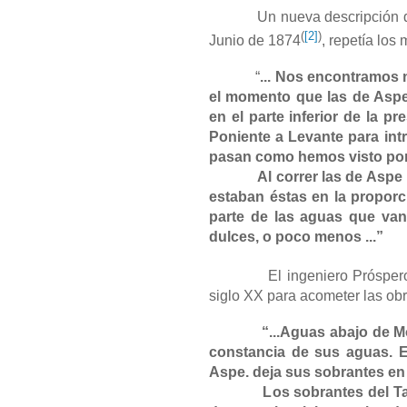
Un nueva descripción de lo
(
[2]
)
Junio de 1874
, repetía los
“
... Nos encontramos
el momento que las de Aspe
en el parte inferior de la p
Poniente a Levante para int
pasan como hemos visto por
Al correr las de Aspe por
estaban éstas en la proporc
parte de las aguas que va
dulces, o poco menos ...”
El ingeniero Próspero 
siglo XX para acometer las obr
“...Aguas abajo de Monfor
constancia de sus aguas. E
Aspe. deja sus sobrantes en e
Los sobrantes del Tarafa,