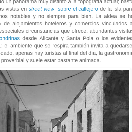
endo un panorama muy distinto a la topografía actual; bast
s vistas en
street view
sobre el callejero
de la isla par
gunos notables y no siempre para bien. La aldea se h
 de alojamientos hoteleros y comercios vinculados a
speciales circunstancias que ofrece: abundantes visita
ondrinas
desde Alicante y Santa Pola o los evidente
tc.; el ambiente que se respira también invita a quedarse
odado, apenas hay turistas al final del día, la gastronomí
d proverbial y suele estar bastante animada.