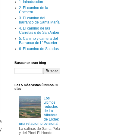
1. Introducción
2. El camino de la
Cochera
3. El camino del
barranco de Santa María
4. El camino de las
Carretas o de San Antón
5. Camino y cantera del
Barranco de L' Escorfer
6. El camino de Saladas
Buscar en este blog
Las 5 más vistas últimos 30
dias
Los
últimos
reductos
de La
Albufera
de Elche:
a
una relación provisional.
y
La salinas de Santa Pola
y del Pinet El Hondo