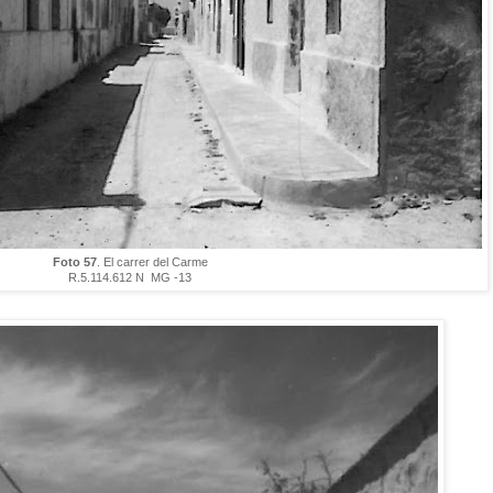
Foto 57
. El carrer del Carme
R.5.114.612 N MG -13