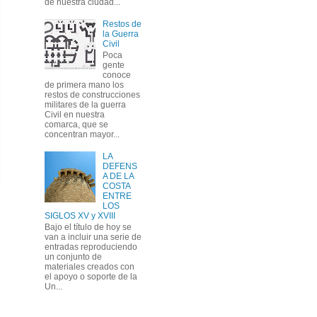
de nuestra ciudad...
Restos de
la Guerra
Civil
Poca
gente
conoce
de primera mano los
restos de construcciones
militares de la guerra
Civil en nuestra
comarca, que se
concentran mayor...
LA
DEFENS
A DE LA
COSTA
ENTRE
LOS
SIGLOS XV y XVIII
Bajo el título de hoy se
van a incluir una serie de
entradas reproduciendo
un conjunto de
materiales creados con
el apoyo o soporte de la
Un...