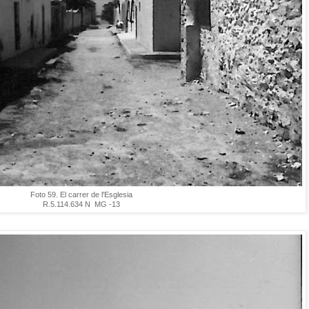
Foto 59. El carrer de l'Esglesia
R.5.114.634 N MG -13