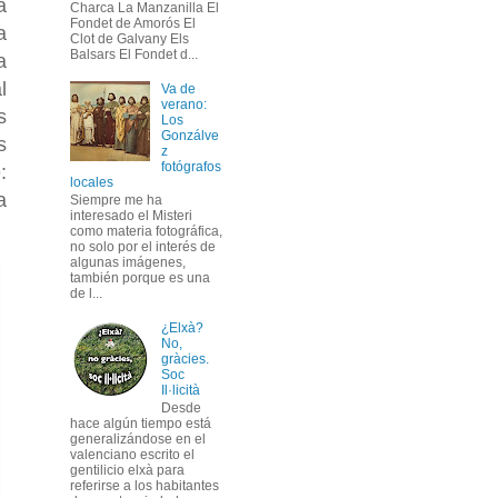
a
Charca La Manzanilla El
Fondet de Amorós El
a
Clot de Galvany Els
Balsars El Fondet d...
a
l
Va de
verano:
s
Los
Gonzálve
s
z
fotógrafos
:
locales
a
Siempre me ha
interesado el Misteri
como materia fotográfica,
no solo por el interés de
algunas imágenes,
también porque es una
de l...
¿Elxà?
No,
gràcies.
Soc
Il·licità
Desde
hace algún tiempo está
generalizándose en el
valenciano escrito el
gentilicio elxà para
referirse a los habitantes