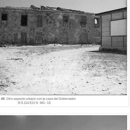
 60
. Otro aspecto urbano con la casa del Gobernador
R.5.114.613 N MG -13