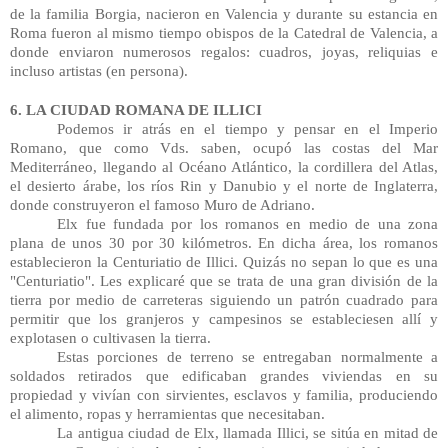
de la familia Borgia, nacieron en Valencia y durante su estancia en 
Roma fueron al mismo tiempo obispos de la Catedral de Valencia, a 
donde enviaron numerosos regalos: cuadros, joyas, reliquias e 
incluso artistas (en persona).
6. LA CIUDAD ROMANA DE ILLICI
Podemos ir atrás en el tiempo y pensar en el Imperio 
Romano, que como Vds. saben, ocupó las costas del Mar 
Mediterráneo, llegando al Océano Atlántico, la cordillera del Atlas, 
el desierto árabe, los ríos Rin y Danubio y el norte de Inglaterra, 
donde construyeron el famoso Muro de Adriano.
Elx fue fundada por los romanos en medio de una zona 
plana de unos 30 por 30 kilómetros. En dicha área, los romanos 
establecieron la Centuriatio de Illici. Quizás no sepan lo que es una 
"Centuriatio". Les explicaré que se trata de una gran división de la 
tierra por medio de carreteras siguiendo un patrón cuadrado para 
permitir que los granjeros y campesinos se estableciesen allí y 
explotasen o cultivasen la tierra. 
Estas porciones de terreno se entregaban normalmente a 
soldados retirados que edificaban grandes viviendas en su 
propiedad y vivían con sirvientes, esclavos y familia, produciendo 
el alimento, ropas y herramientas que necesitaban.
La antigua ciudad de Elx, llamada Illici, se sitúa en mitad de 