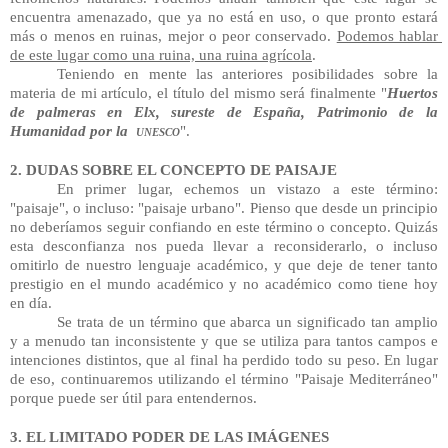
encuentra amenazado, que ya no está en uso, o que pronto estará 
más o menos en ruinas, mejor o peor conservado. 
Podemos hablar 
de este lugar como una ruina, una ruina agrícola
. 
Teniendo en mente las anteriores posibilidades sobre la 
materia de mi artículo, el título del mismo será finalmente "
Huertos 
de palmeras en Elx, sureste de España, Patrimonio de la 
Humanidad por la  
".
UNESCO
2. DUDAS SOBRE EL CONCEPTO DE PAISAJE
En primer lugar, echemos un vistazo a este término: 
"paisaje", o incluso: "paisaje urbano". Pienso que desde un principio 
no deberíamos seguir confiando en este término o concepto. Quizás 
esta desconfianza nos pueda llevar a reconsiderarlo, o incluso 
omitirlo de nuestro lenguaje académico, y que deje de tener tanto 
prestigio en el mundo académico y no académico como tiene hoy 
en día. 
Se trata de un término que abarca un significado tan amplio 
y a menudo tan inconsistente y que se utiliza para tantos campos e 
intenciones distintos, que al final ha perdido todo su peso. En lugar 
de eso, continuaremos utilizando el término "Paisaje Mediterráneo" 
porque puede ser útil para entendernos.
3. EL LIMITADO PODER DE LAS IMÁGENES