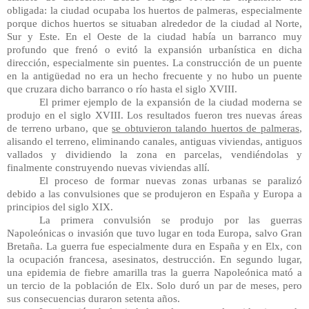
obligada: la ciudad ocupaba los huertos de palmeras, especialmente 
porque dichos huertos se situaban alrededor de la ciudad al Norte, 
Sur y Este. En el Oeste de la ciudad había un barranco muy 
profundo que frenó o evitó la expansión urbanística en dicha 
dirección, especialmente sin puentes. La construcción de un puente 
en la antigüedad no era un hecho frecuente y no hubo un puente 
que cruzara dicho barranco o río hasta el siglo XVIII. 
El primer ejemplo de la expansión de la ciudad moderna se 
produjo en el siglo XVIII. Los resultados fueron tres nuevas áreas 
de terreno urbano, que 
se obtuvieron talando huertos de palmeras
, 
alisando el terreno, eliminando canales, antiguas viviendas, antiguos 
vallados y dividiendo la zona en parcelas, vendiéndolas y 
finalmente construyendo nuevas viviendas allí.
El proceso de formar nuevas zonas urbanas se paralizó 
debido a las convulsiones que se produjeron en España y Europa a 
principios del siglo XIX.
La primera convulsión se produjo por las guerras 
Napoleónicas o invasión que tuvo lugar en toda Europa, salvo Gran 
Bretaña. La guerra fue especialmente dura en España y en Elx, con 
la ocupación francesa, asesinatos, destrucción. En segundo lugar, 
una epidemia de fiebre amarilla tras la guerra Napoleónica mató a 
un tercio de la población de Elx. Solo duró un par de meses, pero 
sus consecuencias duraron setenta años.