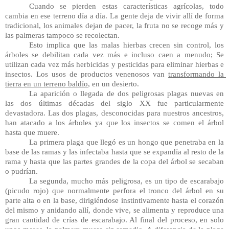
Cuando se pierden estas características agrícolas, todo 
cambia en ese terreno día a día. La gente deja de vivir allí de forma 
tradicional, los animales dejan de pacer, la fruta no se recoge más y 
las palmeras tampoco se recolectan.
Esto implica que las malas hierbas crecen sin control, los 
árboles se debilitan cada vez más e incluso caen a menudo; Se 
utilizan cada vez más herbicidas y pesticidas para eliminar hierbas e 
insectos. Los usos de productos venenosos van 
transformando la 
tierra en un terreno baldío
, en un desierto.  
La aparición o llegada de dos peligrosas plagas nuevas en 
las dos últimas décadas del siglo XX fue particularmente 
devastadora. Las dos plagas, desconocidas para nuestros ancestros, 
han atacado a los árboles ya que los insectos se comen el árbol 
hasta que muere.
La primera plaga que llegó es un hongo que penetraba en la 
base de las ramas y las infectaba hasta que se expandía al resto de la 
rama y hasta que las partes grandes de la copa del árbol se secaban 
o pudrían.
La segunda, mucho más peligrosa, es un tipo de escarabajo 
(picudo rojo) que normalmente perfora el tronco del árbol en su 
parte alta o en la base, dirigiéndose instintivamente hasta el corazón 
del mismo y anidando allí, donde vive, se alimenta y reproduce una 
gran cantidad de crías de escarabajo. Al final del proceso, en solo 