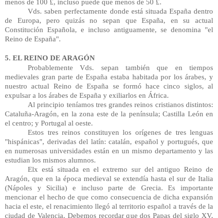
menos de 100 £, incluso puede que menos de 50 £. 
Vds. saben perfectamente donde está situada España dentro 
de Europa, pero quizás no sepan que España, en su actual 
Constitución Española, e incluso antiguamente, se denomina "el 
Reino de España".
5. EL REINO DE ARAGÓN
Probablemente Vds. sepan también que en tiempos 
medievales gran parte de España estaba habitada por los árabes, y 
nuestro actual Reino de España se formó hace cinco siglos, al 
expulsar a los árabes de España y exiliarlos en África. 
Al principio teníamos tres grandes reinos cristianos distintos: 
Cataluña-Aragón, en la zona este de la península; Castilla León en 
el centro; y Portugal al oeste. 
Estos tres reinos constituyen los orígenes de tres lenguas 
"hispánicas", derivadas del latín: catalán, español y portugués, que 
en numerosas universidades están en un mismo departamento y las 
estudian los mismos alumnos.
Elx está situada en el extremo sur del antiguo Reino de 
Aragón, que en la época medieval se extendía hasta el sur de Italia 
(Nápoles y Sicilia) e incluso parte de Grecia. Es importante 
mencionar el hecho de que como consecuencia de dicha expansión 
hacia el este, el renacimiento llegó al territorio español a través de la 
ciudad de Valencia. Debemos recordar que dos Papas del siglo XV, 