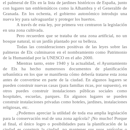
el palmeral de Elx en la lista de jardines históricos de España, junto 
con lugares tan emblemáticos como la Alhambra y el Generalife de 
Granada. En los ochenta, el gobierno autonómico introdujo una 
nueva ley para salvaguardar y proteger los huertos.
A través de esta ley, por primera vez centraron la legislación 
en una zona cultivada.
Pero recuerden que se trataba de una zona artificial, no un 
bosque natural, ni un jardín plantado por su belleza.
Todas las consideraciones positivas de las leyes sobre las 
palmeras de Elx culminaron en el nombramiento como Patrimonio 
de la Humanidad por la UNESCO en el año 2000.
Mientras tanto, entre 1940 y la actualidad, el Ayuntamiento 
de Elx ha hecho numerosos documentos de planificación 
urbanística en los que se manifiesta cómo debería tratarse esta zona 
antes de convertirse en parte de la ciudad. En algunos lugares se 
pueden construir nuevas casas (para familias ricas, por supuesto), en 
otros puedes construir instalaciones públicas sociales como 
hospitales, escuelas, parques. En algunos lugares se pueden 
construir instalaciones privadas como hoteles, jardines, instalaciones 
religiosas, etc.
¿Podemos apreciar la utilidad de toda esa amplia legislación 
para la conservación real de una zona agrícola? ¡No mucho! Porque 
al final, el único logro o posibilidades para la planificación de la 
ciudad es construir la ciudad, no mantener sus usos agrícolas o 