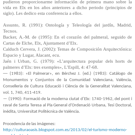
pudieron proporcionarme información de primera mano sobre la 
vida en Elx en los años anteriores a dicho periodo (principios de 
siglo). Les dedico esta conferencia a ellos.
Assunto, R. (1991): Ontología y Teleología del jardín, Madrid, 
Tecnos.
Backer, A.-M. de (1995): En el corazón del palmeral, seguido de 
Cartas de Elche, Elx, Ajuntament d’Elx.
Calduch Cervera, J. (2002): Temas de Composición Arquitectónica: 
Espacio y Lugar, Alacant, ecu.
Jaén i Urban, G. (1979): «L’arquitectura popular dels horts de 
palmeres d’Elx: tres exemples», L’Espill, 4: 47-68.
—
 (1983): «El Palmerar», en Bérchez J. (ed.) (1983): Catálogo de 
Monumentos y Conjuntos de la Comunidad Valenciana, València, 
Conselleria de Cultura Educació i Ciència de la Generalitat Valenciana, 
vol. 1, 740, 411-419.
— (1990): Formació de la moderna ciutat d’Elx: 1740-1962, del pont i 
raval de Santa Teresa al Pla General d’Ordenació Urbana, Tesi Doctoral, 
inédita, Universitat Politècnica de València.
Procedencia de las imágenes:
http://culturaoasis.blogspot.com.es/2013/02/el-turismo-moderno-