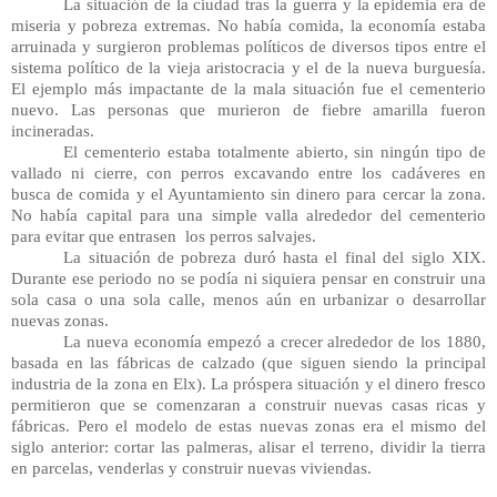
La situación de la ciudad tras la guerra y la epidemia era de 
miseria y pobreza extremas. No había comida, la economía estaba 
arruinada y surgieron problemas políticos de diversos tipos entre el 
sistema político de la vieja aristocracia y el de la nueva burguesía. 
El ejemplo más impactante de la mala situación fue el cementerio 
nuevo. Las personas que murieron de fiebre amarilla fueron 
incineradas.
El cementerio estaba totalmente abierto, sin ningún tipo de 
vallado ni cierre, con perros excavando entre los cadáveres en 
busca de comida y el Ayuntamiento sin dinero para cercar la zona. 
No había capital para una simple valla alrededor del cementerio 
para evitar que entrasen  los perros salvajes.
La situación de pobreza duró hasta el final del siglo XIX. 
Durante ese periodo no se podía ni siquiera pensar en construir una 
sola casa o una sola calle, menos aún en urbanizar o desarrollar 
nuevas zonas.
La nueva economía empezó a crecer alrededor de los 1880, 
basada en las fábricas de calzado (que siguen siendo la principal 
industria de la zona en Elx). La próspera situación y el dinero fresco 
permitieron que se comenzaran a construir nuevas casas ricas y 
fábricas. Pero el modelo de estas nuevas zonas era el mismo del 
siglo anterior: cortar las palmeras, alisar el terreno, dividir la tierra 
en parcelas, venderlas y construir nuevas viviendas.