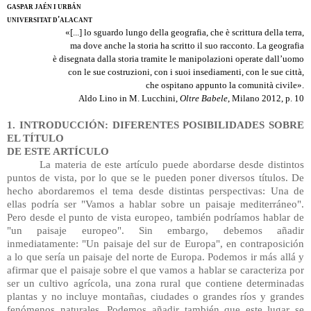
GASPAR JAÉN I URBÁN
'
UNIVERSITAT D
ALACANT
«[...] lo sguardo lungo della geografia, che è scrittura della terra,
ma dove anche la storia ha scritto il suo racconto. La geografia
è disegnata dalla storia tramite le manipolazioni operate dall’uomo
con le sue costruzioni, con i suoi insediamenti, con le sue città,
che ospitano appunto la comunità civile».
Aldo Lino in M. Lucchini, 
Oltre Babele
, Milano 2012, p. 10
1. INTRODUCCIÓN: DIFERENTES POSIBILIDADES SOBRE 
EL TÍTULO
DE ESTE ARTÍCULO
La materia de este artículo puede abordarse desde distintos 
puntos de vista, por lo que se le pueden poner diversos títulos. De 
hecho abordaremos el tema desde distintas perspectivas: Una de 
ellas podría ser "Vamos a hablar sobre un paisaje mediterráneo". 
Pero desde el punto de vista europeo, también podríamos hablar de 
"un paisaje europeo". Sin embargo, debemos añadir 
inmediatamente: "Un paisaje del sur de Europa", en contraposición 
a lo que sería un paisaje del norte de Europa. Podemos ir más allá y 
afirmar que el paisaje sobre el que vamos a hablar se caracteriza por 
ser un cultivo agrícola, una zona rural que contiene determinadas 
plantas y no incluye montañas, ciudades o grandes ríos y grandes 
fenómenos naturales. Podemos añadir también que este lugar se 