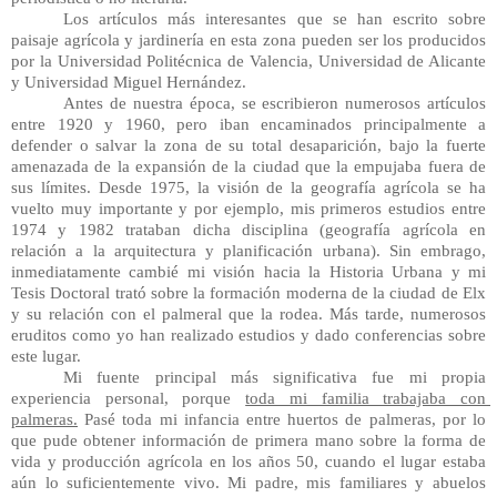
Los artículos más interesantes que se han escrito sobre 
paisaje agrícola y jardinería en esta zona pueden ser los producidos 
por la Universidad Politécnica de Valencia, Universidad de Alicante 
y Universidad Miguel Hernández.
Antes de nuestra época, se escribieron numerosos artículos 
entre 1920 y 1960, pero iban encaminados principalmente a 
defender o salvar la zona de su total desaparición, bajo la fuerte 
amenazada de la expansión de la ciudad que la empujaba fuera de 
sus límites. Desde 1975, la visión de la geografía agrícola se ha 
vuelto muy importante y por ejemplo, mis primeros estudios entre 
1974 y 1982 trataban dicha disciplina (geografía agrícola en 
relación a la arquitectura y planificación urbana). Sin embrago, 
inmediatamente cambié mi visión hacia la Historia Urbana y mi 
Tesis Doctoral trató sobre la formación moderna de la ciudad de Elx 
y su relación con el palmeral que la rodea. Más tarde, numerosos 
eruditos como yo han realizado estudios y dado conferencias sobre 
este lugar.
Mi fuente principal más significativa fue mi propia 
experiencia personal, porque 
toda mi familia trabajaba con 
palmeras.
 Pasé toda mi infancia entre huertos de palmeras, por lo 
que pude obtener información de primera mano sobre la forma de 
vida y producción agrícola en los años 50, cuando el lugar estaba 
aún lo suficientemente vivo. Mi padre, mis familiares y abuelos 