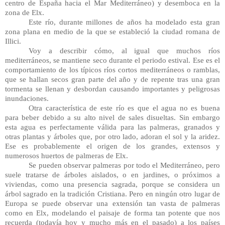
centro de España hacia el Mar Mediterráneo) y desemboca en la 
zona de Elx.
Este río, durante millones de años ha modelado esta gran 
zona plana en medio de la que se estableció la ciudad romana de 
Illici.
Voy a describir cómo, al igual que muchos ríos 
mediterráneos, se mantiene seco durante el periodo estival. Ese es el 
comportamiento de los típicos ríos cortos mediterráneos o ramblas, 
que se hallan secos gran parte del año y de repente tras una gran 
tormenta se llenan y desbordan causando importantes y peligrosas 
inundaciones.
Otra característica de este río es que el agua no es buena 
para beber debido a su alto nivel de sales disueltas. Sin embargo 
esta agua es perfectamente válida para las palmeras, granados y 
otras plantas y árboles que, por otro lado, adoran el sol y la aridez. 
Ese es probablemente el origen de los grandes, extensos y 
numerosos huertos de palmeras de Elx.
Se pueden observar palmeras por todo el Mediterráneo, pero 
suele tratarse de árboles aislados, o en jardines, o próximos a 
viviendas, como una presencia sagrada, porque se considera un 
árbol sagrado en la tradición Cristiana. Pero en ningún otro lugar de 
Europa se puede observar una extensión tan vasta de palmeras 
como en Elx, modelando el paisaje de forma tan potente que nos 
recuerda (todavía hoy y mucho más en el pasado) a los países 