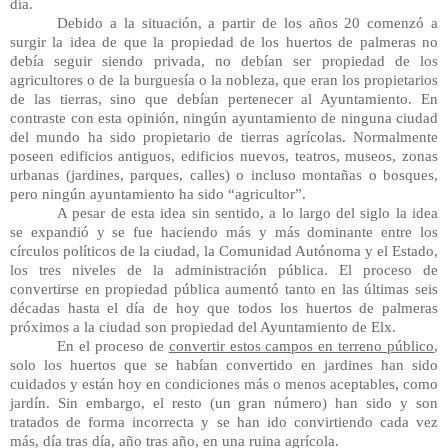
día.
Debido a la situación, a partir de los años 20 comenzó a 
surgir la idea de que la propiedad de los huertos de palmeras no 
debía seguir siendo privada, no debían ser propiedad de los 
agricultores o de la burguesía o la nobleza, que eran los propietarios 
de las tierras, sino que debían pertenecer al Ayuntamiento. En 
contraste con esta opinión, ningún ayuntamiento de ninguna ciudad 
del mundo ha sido propietario de tierras agrícolas. Normalmente 
poseen edificios antiguos, edificios nuevos, teatros, museos, zonas 
urbanas (jardines, parques, calles) o incluso montañas o bosques, 
pero ningún ayuntamiento ha sido “agricultor”.
A pesar de esta idea sin sentido, a lo largo del siglo la idea 
se expandió y se fue haciendo más y más dominante entre los 
círculos políticos de la ciudad, la Comunidad Autónoma y el Estado, 
los tres niveles de la administración pública. El proceso de 
convertirse en propiedad pública aumentó tanto en las últimas seis 
décadas hasta el día de hoy que todos los huertos de palmeras 
próximos a la ciudad son propiedad del Ayuntamiento de Elx.
En el proceso de 
convertir estos campos en terreno público
, 
solo los huertos que se habían convertido en jardines han sido 
cuidados y están hoy en condiciones más o menos aceptables, como 
jardín. Sin embargo, el resto (un gran número) han sido y son 
tratados de forma incorrecta y se han ido convirtiendo cada vez 
más, día tras día, año tras año, en una ruina agrícola.