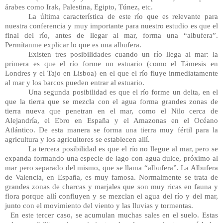
árabes como Irak, Palestina, Egipto, Túnez, etc.
La última característica de este río que es relevante para 
nuestra conferencia y muy importante para nuestro estudio es que el 
final del río, antes de llegar al mar, forma una “albufera”. 
Permítanme explicar lo que es una albufera.
Existen tres posibilidades cuando un río llega al mar: la 
primera es que el río forme un estuario (como el Támesis en 
Londres y el Tajo en Lisboa) en el que el río fluye inmediatamente 
al mar y los barcos pueden entrar al estuario.
Una segunda posibilidad es que el río forme un delta, en el 
que la tierra que se mezcla con el agua forma grandes zonas de 
tierra nueva que penetran en el mar, como el Nilo cerca de 
Alejandría, el Ebro en España y el Amazonas en el Océano 
Atlántico. De esta manera se forma una tierra muy fértil para la 
agricultura y los agricultores se establecen allí.
La tercera posibilidad es que el río no llegue al mar, pero se 
expanda formando una especie de lago con agua dulce, próximo al 
mar pero separado del mismo, que se llama “albufera”. La Albufera 
de Valencia, en España, es muy famosa. Normalmente se trata de 
grandes zonas de charcas y marjales que son muy ricas en fauna y 
flora porque allí confluyen y se mezclan el agua del río y del mar, 
junto con el movimiento del viento y las lluvias y tormentas.
En este tercer caso, se acumulan muchas sales en el suelo. Estas 