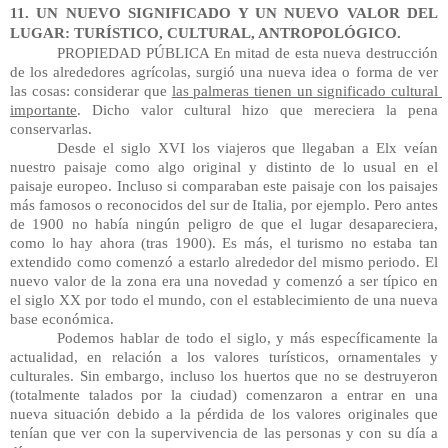
11. UN NUEVO SIGNIFICADO Y UN NUEVO VALOR DEL 
LUGAR: TURÍSTICO, CULTURAL, ANTROPOLÓGICO.
PROPIEDAD PÚBLICA En mitad de esta nueva destrucción 
de los alrededores agrícolas, surgió una nueva idea o forma de ver 
las cosas: considerar que 
las palmeras tienen un significado cultural 
importante
. Dicho valor cultural hizo que mereciera la pena 
conservarlas.
Desde el siglo XVI los viajeros que llegaban a Elx veían 
nuestro paisaje como algo original y distinto de lo usual en el 
paisaje europeo. Incluso si comparaban este paisaje con los paisajes 
más famosos o reconocidos del sur de Italia, por ejemplo. Pero antes 
de 1900 no había ningún peligro de que el lugar desapareciera, 
como lo hay ahora (tras 1900). Es más, el turismo no estaba tan 
extendido como comenzó a estarlo alrededor del mismo periodo. El 
nuevo valor de la zona era una novedad y comenzó a ser típico en 
el siglo XX por todo el mundo, con el establecimiento de una nueva 
base económica.
Podemos hablar de todo el siglo, y más específicamente la 
actualidad, en relación a los valores turísticos, ornamentales y 
culturales. Sin embargo, incluso los huertos que no se destruyeron 
(totalmente talados por la ciudad) comenzaron a entrar en una 
nueva situación debido a la pérdida de los valores originales que 
tenían que ver con la supervivencia de las personas y con su día a 