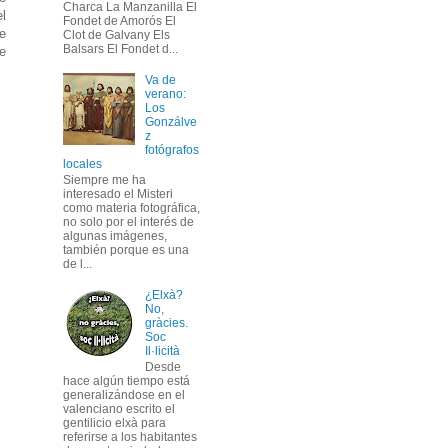
Charca La Manzanilla El
el
Fondet de Amorós El
e
Clot de Galvany Els
Balsars El Fondet d...
e
Va de
verano:
Los
Gonzálve
z
fotógrafos
locales
Siempre me ha
interesado el Misteri
como materia fotográfica,
no solo por el interés de
algunas imágenes,
también porque es una
de l...
¿Elxà?
No,
gràcies.
Soc
Il·licità
Desde
hace algún tiempo está
generalizándose en el
valenciano escrito el
gentilicio elxà para
referirse a los habitantes