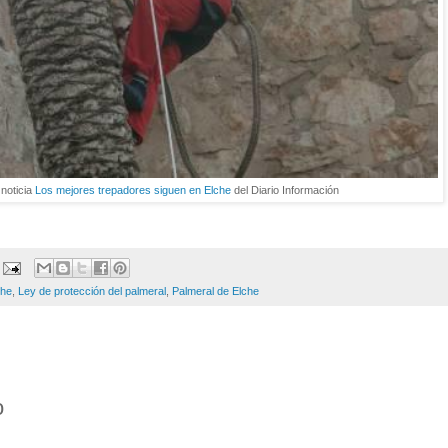
noticia
Los mejores trepadores siguen en Elche
del Diario Información
che
,
Ley de protección del palmeral
,
Palmeral de Elche
o