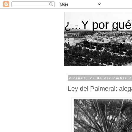
¿...Y por qué
viernes, 22 de diciembre 
Ley del Palmeral: al