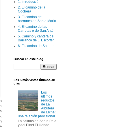
1. Introducción
2. El camino de la
Cochera
3. El camino del
barranco de Santa María
4. El camino de las
Carretas o de San Antón
5. Camino y cantera del
Barranco de L' Escorfer
6. El camino de Saladas
Buscar en este blog
Las 5 más vistas últimos 30
dias
Los
últimos
reductos
o
de La
es
Albufera
ha
de Elche:
,
una relación provisional.
un
La salinas de Santa Pola
y del Pinet El Hondo
e