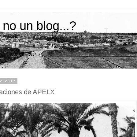
 no un blog...?
de 2017
egaciones de APELX