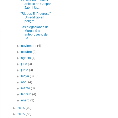
Paisaje en ruinas. Un
artículo de Gaspar
Jaén i Ur...
"Riegos El Progreso".
Un edificio en
peligro
Las alegaciones del
Margalló al
anteproyecto de
Le...
►
noviembre
(4)
►
octubre
(2)
►
agosto
(4)
►
julio
(3)
►
junio
(3)
►
mayo
(3)
►
abril
(4)
►
marzo
(3)
►
febrero
(4)
►
enero
(3)
►
2016
(40)
►
2015
(58)