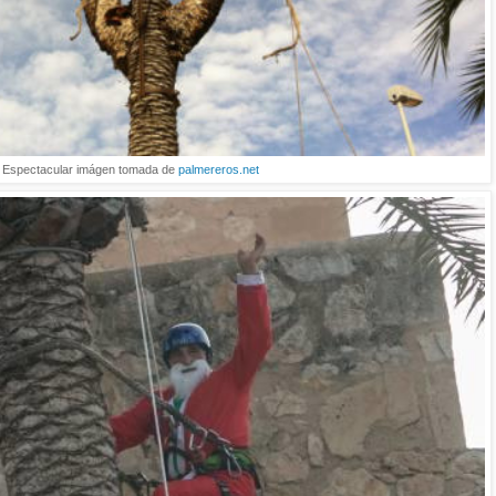
Espectacular imágen tomada de
palmereros.net