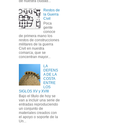
de nuestra ciudad...
Restos de
la Guerra
Civil
Poca
gente
conoce
de primera mano los
restos de construcciones
militares de la guerra
Civil en nuestra
comarca, que se
concentran mayor...
LA
DEFENS
A DE LA
COSTA
ENTRE
LOS
SIGLOS XV y XVIII
Bajo el título de hoy se
van a incluir una serie de
entradas reproduciendo
un conjunto de
materiales creados con
el apoyo o soporte de la
Un...