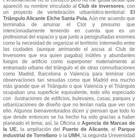
apareció su nombre vinculado al
Club de inversores
, con
un proyecto de vertebración urbanístico-territorial:
El
Triángulo Alicante Elche Santa Pola
. Aún me acuerdo que
terminaba de arruinar el Clot y presumo que
intencionadamente teniendo en cuenta que es un
profesional del espacio y que junto a perogrulladas enormes
como la necesidad de organizar el territorio intermedio entre
las ciudades (aunque arrimando el ascua al Club de
Inversores que era quien pagaba) inútiles y abundantes
fuegos de artificio como superponer materialmente al
entramado urbano del triángulo el de otras connurbaciones
como Madrid, Barcelona o Valencia para terminar con
observaciones tan sesudas como que Madrid era mucho
más grande que el Triángulo o que Valencia y el Triángulo
ocupaban una superficie equivalente, todo ello especiado
con ilustraciones de edificios, bulevares, casas, parques y
urbanizaciones de diseño que no tenían nada que ver con
ello. Algunos bienaventurados dicen y piensan que todo lo
que desde entonces se ha hecho ha sido gracias a haber
planeado el tema; así, la Oficina o
Agencia de Marcas de
la UE
, la ampliación del
Puerto de Alicante
, el
Parque
industrial de Torrellano
o la
UMH
, la segunda Universidad