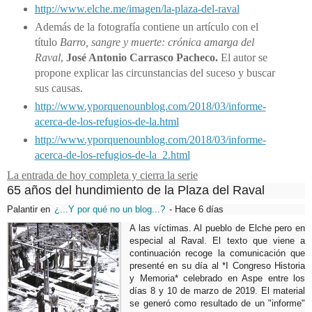
http://www.elche.me/imagen/la-plaza-del-raval
Además de la fotografía contiene un artículo con el
título
Barro, sangre y muerte: crónica amarga del
Raval
,
José Antonio Carrasco Pacheco.
El autor se
propone explicar las circunstancias del suceso y buscar
sus causas.
http://www.yporquenounblog.com/2018/03/informe-
acerca-de-los-refugios-de-la.html
http://www.yporquenounblog.com/2018/03/informe-
acerca-de-los-refugios-de-la_2.html
La entrada de hoy completa y cierra la serie
65 años del hundimiento de la Plaza del Raval
Palantir
en
¿...Y por qué no un blog...?
-
Hace 6 días
A las víctimas. Al pueblo de Elche pero en
especial al Raval. El texto que viene a
continuación recoge la comunicación que
presenté en su día al *I Congreso Historia
y Memoria* celebrado en Aspe entre los
días 8 y 10 de marzo de 2019. El material
se generó como resultado de un "informe"