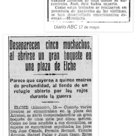
iario ABC
D
17 de mayo