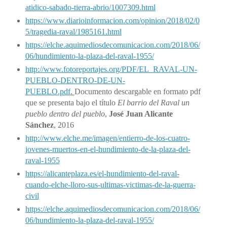
atidico-sabado-tierra-abrio/1007309.html
https://www.diarioinformacion.com/opinion/2018/02/0
5/tragedia-raval/1985161.html
https://elche.aquimediosdecomunicacion.com/2018/06/
06/hundimiento-la-plaza-del-raval-1955/
http://www.fotoreportajes.org/PDF/EL_RAVAL-UN-
PUEBLO-DENTRO-DE-UN-
PUEBLO.pdf
.
Documento
descargable en formato pdf
que se presenta bajo el título
El barrio del Raval un
pueblo dentro del pueblo
,
José Juan Alicante
Sánchez
, 2016
http://www.elche.me/imagen/entierro-de-los-cuatro-
jovenes-muertos-en-el-hundimiento-de-la-plaza-del-
raval-1955
https://alicanteplaza.es/el-hundimiento-del-raval-
cuando-elche-lloro-sus-ultimas-victimas-de-la-guerra-
civil
https://elche.aquimediosdecomunicacion.com/2018/06/
06/hundimiento-la-plaza-del-raval-1955/